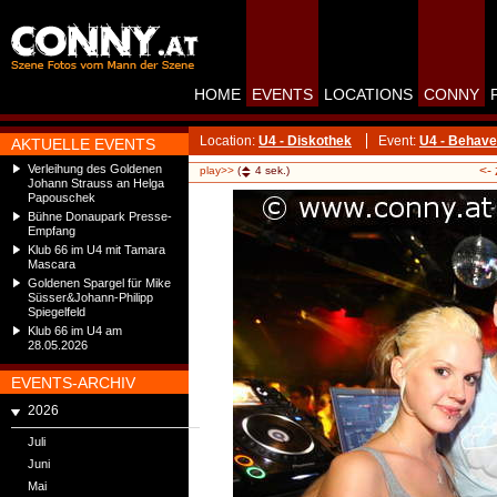
HOME
EVENTS
LOCATIONS
CONNY
Location:
U4 - Diskothek
Event:
U4 - Behave 
AKTUELLE EVENTS
Verleihung des Goldenen
<-
play>>
(
4
sek.)
Johann Strauss an Helga
Papouschek
Bühne Donaupark Presse-
Empfang
Klub 66 im U4 mit Tamara
Mascara
Goldenen Spargel für Mike
Süsser&Johann-Philipp
Spiegelfeld
Klub 66 im U4 am
28.05.2026
EVENTS-ARCHIV
2026
Juli
Juni
Mai