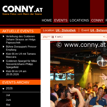
HOME
EVENTS
LOCATIONS
CONNY
Location:
U4 - Diskothek
Event:
U4 - Behave 
AKTUELLE EVENTS
Verleihung des Goldenen
<-
play>>
(
4
sek.)
Johann Strauss an Helga
Papouschek
Bühne Donaupark Presse-
Empfang
Klub 66 im U4 mit Tamara
Mascara
Goldenen Spargel für Mike
Süsser&Johann-Philipp
Spiegelfeld
Klub 66 im U4 am
28.05.2026
EVENTS-ARCHIV
2026
Juli
Juni
Mai