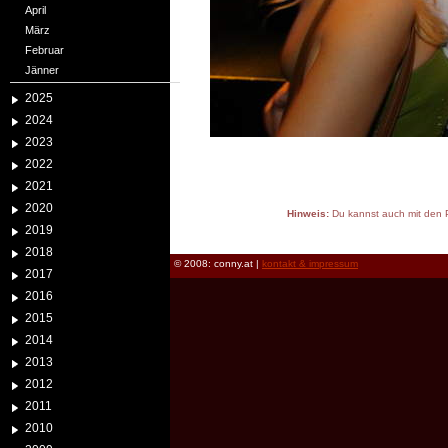
April
März
Februar
Jänner
2025
2024
2023
2022
2021
2020
Hinweis:
Du kannst auch mit den P
2019
reload
2018
© 2008: conny.at |
kontakt & impressum
2017
2016
2015
2014
2013
2012
2011
2010