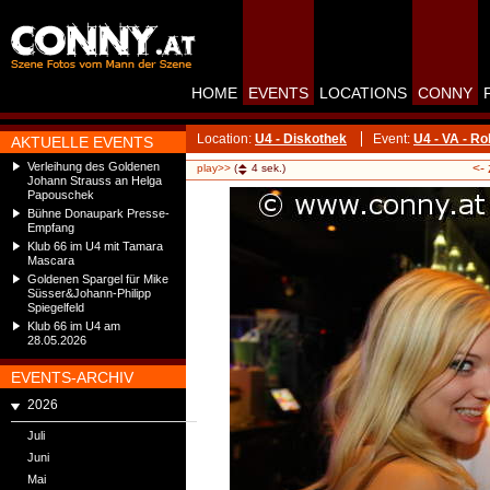
HOME
EVENTS
LOCATIONS
CONNY
Location:
U4 - Diskothek
Event:
U4 - VA - R
AKTUELLE EVENTS
Verleihung des Goldenen
<-
play>>
(
4
sek.)
Johann Strauss an Helga
Papouschek
Bühne Donaupark Presse-
Empfang
Klub 66 im U4 mit Tamara
Mascara
Goldenen Spargel für Mike
Süsser&Johann-Philipp
Spiegelfeld
Klub 66 im U4 am
28.05.2026
EVENTS-ARCHIV
2026
Juli
Juni
Mai