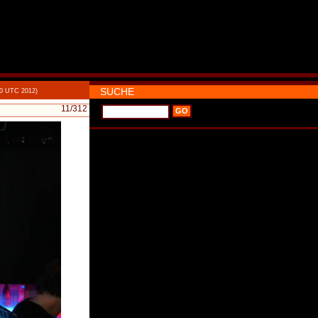
SUCHE
00 UTC 2012)
11
/312