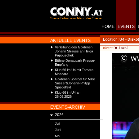
HOME
EVENTS
Location:
U4 - Disko
AKTUELLE EVENTS
Verleihung des Goldenen
play>>
(
4
sek.)
Johann Strauss an Helga
Papouschek
Bühne Donaupark Presse-
Empfang
Klub 66 im U4 mit Tamara
Mascara
Goldenen Spargel für Mike
Süsser&Johann-Philipp
Spiegelfeld
Klub 66 im U4 am
28.05.2026
EVENTS-ARCHIV
2026
Juli
Juni
Mai