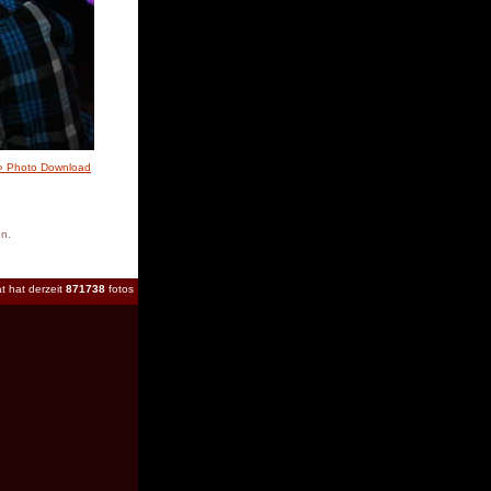
» Photo Download
en.
t hat derzeit
871738
fotos