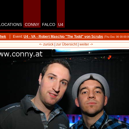
LOCATIONS
CONNY
FALCO
U4
thek
Event:
U4 - VA - Robert Maschio "The Todd" von Scrubs
(Thu Dec 06 00:00:
<- zurück
|
zur Übersicht
|
weiter ->