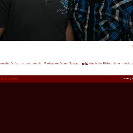
inweis:
Du kannst auch mit den Pfeiltasten Deiner Tastatur
durch die Bildergalerie navigier
t & impressum
conny.a