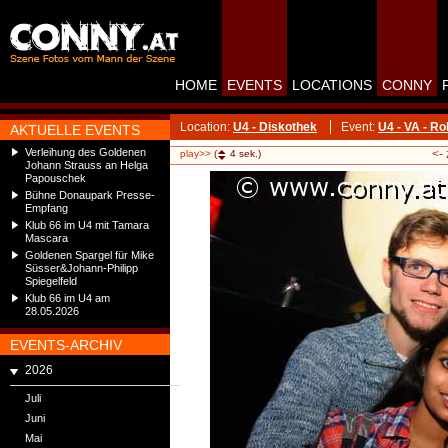
HOME
EVENTS
LOCATIONS
CONNY
Location:
U4 - Diskothek
Event:
U4 - VA - R
AKTUELLE EVENTS
Verleihung des Goldenen
<-
play>>
(
4
sek.)
Johann Strauss an Helga
Papouschek
Bühne Donaupark Presse-
Empfang
Klub 66 im U4 mit Tamara
Mascara
Goldenen Spargel für Mike
Süsser&Johann-Philipp
Spiegelfeld
Klub 66 im U4 am
28.05.2026
EVENTS-ARCHIV
2026
Juli
Juni
Mai