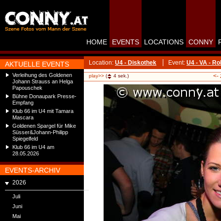
HOME
EVENTS
LOCATIONS
CONNY
Location:
U4 - Diskothek
Event:
U4 - VA - R
AKTUELLE EVENTS
Verleihung des Goldenen
<-
play>>
(
4
sek.)
Johann Strauss an Helga
Papouschek
Bühne Donaupark Presse-
Empfang
Klub 66 im U4 mit Tamara
Mascara
Goldenen Spargel für Mike
Süsser&Johann-Philipp
Spiegelfeld
Klub 66 im U4 am
28.05.2026
EVENTS-ARCHIV
2026
Juli
Juni
Mai