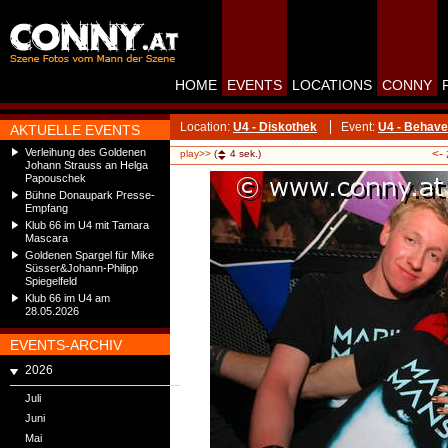
HOME
EVENTS
LOCATIONS
CONNY
Location:
U4 - Diskothek
Event:
U4 - Behave
AKTUELLE EVENTS
Verleihung des Goldenen
<-
play>>
(
4
sek.)
Johann Strauss an Helga
Papouschek
Bühne Donaupark Presse-
Empfang
Klub 66 im U4 mit Tamara
Mascara
Goldenen Spargel für Mike
Süsser&Johann-Philipp
Spiegelfeld
Klub 66 im U4 am
28.05.2026
EVENTS-ARCHIV
2026
Juli
Juni
Mai