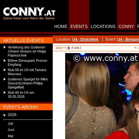
HOME
EVENTS
LOCATIONS
CONNY
Location:
U4 - Diskothek
Event:
U4 - Behave
AKTUELLE EVENTS
Verleihung des Goldenen
<-
play>>
(
4
sek.)
Johann Strauss an Helga
Papouschek
Bühne Donaupark Presse-
Empfang
Klub 66 im U4 mit Tamara
Mascara
Goldenen Spargel für Mike
Süsser&Johann-Philipp
Spiegelfeld
Klub 66 im U4 am
28.05.2026
EVENTS-ARCHIV
2026
Juli
Juni
Mai