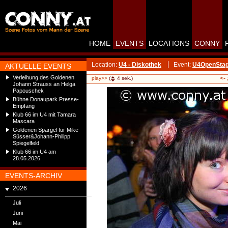
HOME
EVENTS
LOCATIONS
CONNY
Location:
U4 - Diskothek
Event:
U4OpenStag
AKTUELLE EVENTS
Verleihung des Goldenen
<-
play>>
(
4
sek.)
Johann Strauss an Helga
Papouschek
Bühne Donaupark Presse-
Empfang
Klub 66 im U4 mit Tamara
Mascara
Goldenen Spargel für Mike
Süsser&Johann-Philipp
Spiegelfeld
Klub 66 im U4 am
28.05.2026
EVENTS-ARCHIV
2026
Juli
Juni
Mai