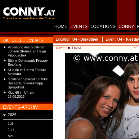
HOME
EVENTS
LOCATIONS
CONNY
Location:
U4 - Diskothek
Event:
U4 - Tuesda
AKTUELLE EVENTS
Verleihung des Goldenen
<-
play>>
(
4
sek.)
Johann Strauss an Helga
Papouschek
Bühne Donaupark Presse-
Empfang
Klub 66 im U4 mit Tamara
Mascara
Goldenen Spargel für Mike
Süsser&Johann-Philipp
Spiegelfeld
Klub 66 im U4 am
28.05.2026
EVENTS-ARCHIV
2026
Juli
Juni
Mai