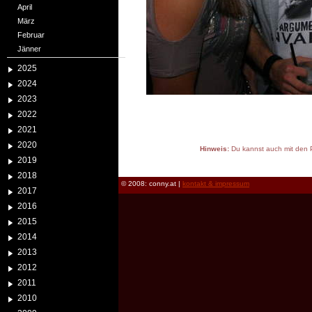
April
März
Februar
Jänner
2025
2024
2023
2022
2021
2020
Hinweis:
Du kannst auch mit den P
2019
reload
2018
© 2008: conny.at |
kontakt & impressum
2017
2016
2015
2014
2013
2012
2011
2010