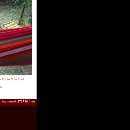
» Photo Download
en.
t hat derzeit
871738
fotos