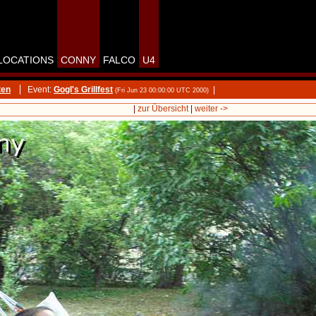
LOCATIONS
CONNY
FALCO
U4
ten
Event:
Gogl's Grillfest
|
(Fri Jun 23 00:00:00 UTC 2000)
|
zur Übersicht
|
weiter ->