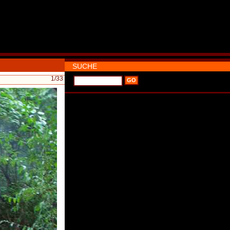
SUCHE
1
/33