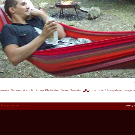
inweis:
Du kannst auch mit den Pfeiltasten Deiner Tastatur
durch die Bildergalerie navigier
t & impressum
conny.a