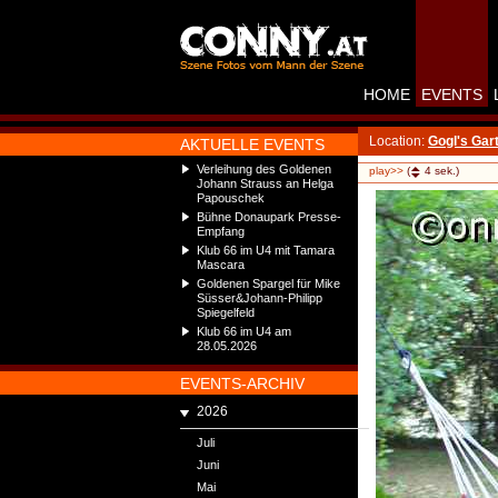
HOME
EVENTS
Location:
Gogl's Gar
AKTUELLE EVENTS
Verleihung des Goldenen
play>>
(
4
sek.)
Johann Strauss an Helga
Papouschek
Bühne Donaupark Presse-
Empfang
Klub 66 im U4 mit Tamara
Mascara
Goldenen Spargel für Mike
Süsser&Johann-Philipp
Spiegelfeld
Klub 66 im U4 am
28.05.2026
EVENTS-ARCHIV
2026
Juli
Juni
Mai