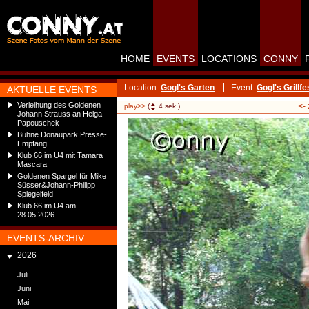
HOME
EVENTS
LOCATIONS
CONNY
Location:
Gogl's Garten
Event:
Gogl's Grillfe
AKTUELLE EVENTS
Verleihung des Goldenen
<-
play>>
(
4
sek.)
Johann Strauss an Helga
Papouschek
Bühne Donaupark Presse-
Empfang
Klub 66 im U4 mit Tamara
Mascara
Goldenen Spargel für Mike
Süsser&Johann-Philipp
Spiegelfeld
Klub 66 im U4 am
28.05.2026
EVENTS-ARCHIV
2026
Juli
Juni
Mai