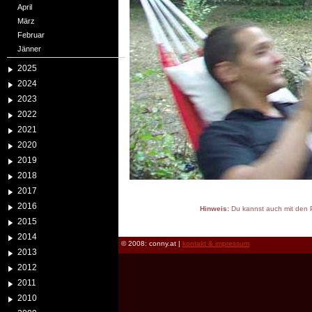
April
März
Februar
Jänner
2025
2024
2023
2022
2021
2020
2019
2018
2017
2016
Hinweis:
Du kannst auch mit den P
2015
reload
2014
© 2008: conny.at |
kontakt & impressum
2013
2012
2011
2010