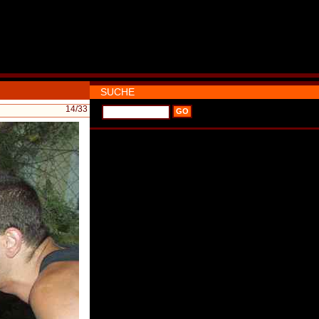
SUCHE
14
/33