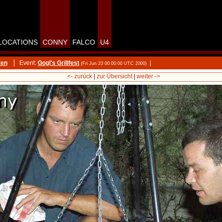
LOCATIONS
CONNY
FALCO
U4
ten
Event:
Gogl's Grillfest
|
(Fri Jun 23 00:00:00 UTC 2000)
<- zurück
|
zur Übersicht
|
weiter ->