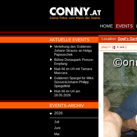
HOME
EVENTS
Location:
Gogl's Gar
AKTUELLE EVENTS
Verleihung des Goldenen
play>>
(
4
sek.)
Johann Strauss an Helga
Papouschek
Bühne Donaupark Presse-
Empfang
Klub 66 im U4 mit Tamara
Mascara
Goldenen Spargel für Mike
Süsser&Johann-Philipp
Spiegelfeld
Klub 66 im U4 am
28.05.2026
EVENTS-ARCHIV
2026
Juli
Juni
Mai