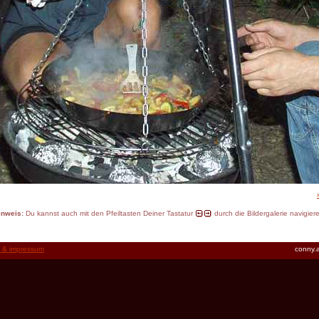
inweis:
Du kannst auch mit den Pfeiltasten Deiner Tastatur
durch die Bildergalerie navigier
t & impressum
conny.a