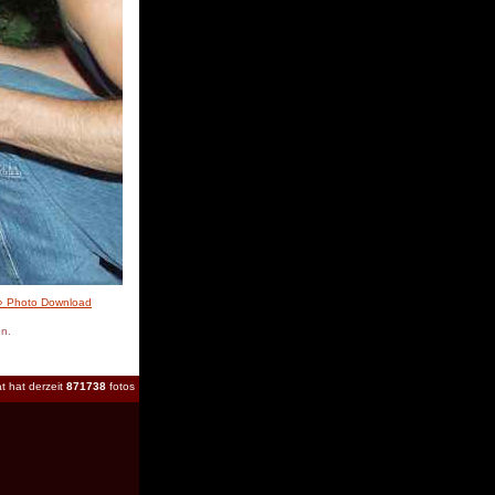
» Photo Download
en.
t hat derzeit
871738
fotos