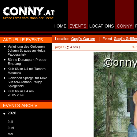
HOME
EVENTS
LOCATIONS
CONNY
Location:
Gogl's Garten
Event:
Gogl's Grillfe
AKTUELLE EVENTS
Verleihung des Goldenen
<-
play>>
(
4
sek.)
Johann Strauss an Helga
Papouschek
Bühne Donaupark Presse-
Empfang
Klub 66 im U4 mit Tamara
Mascara
Goldenen Spargel für Mike
Süsser&Johann-Philipp
Spiegelfeld
Klub 66 im U4 am
28.05.2026
EVENTS-ARCHIV
2026
Juli
Juni
Mai