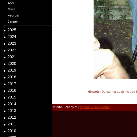
April
März
Februar
Jänner
2025
2024
2023
2022
2021
2020
2019
2018
2017
2016
Hinweis:
Du kannst auch mit den P
2015
reload
2014
© 2008: conny.at |
kontakt & impressum
2013
2012
2011
2010