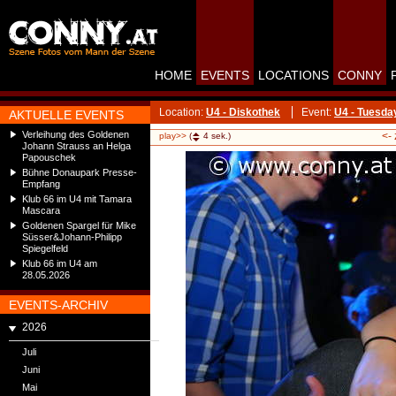
HOME
EVENTS
LOCATIONS
CONNY
Location:
U4 - Diskothek
Event:
U4 - Tuesda
AKTUELLE EVENTS
Verleihung des Goldenen
<-
play>>
(
4
sek.)
Johann Strauss an Helga
Papouschek
Bühne Donaupark Presse-
Empfang
Klub 66 im U4 mit Tamara
Mascara
Goldenen Spargel für Mike
Süsser&Johann-Philipp
Spiegelfeld
Klub 66 im U4 am
28.05.2026
EVENTS-ARCHIV
2026
Juli
Juni
Mai