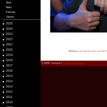
April
März
Februar
Jänner
2025
2024
2023
2022
2021
2020
Hinweis:
Du kannst auch mit den P
2019
reload
2018
© 2008: conny.at |
kontakt & impressum
2017
2016
2015
2014
2013
2012
2011
2010