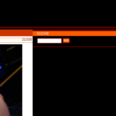
SUCHE
21
/100