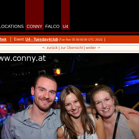
LOCATIONS
CONNY
FALCO
U4
thek
Event:
U4 - Tuesday4club
|
(Tue Nov 05 00:00:00 UTC 2013)
<- zurück
|
zur Übersicht
|
weiter ->