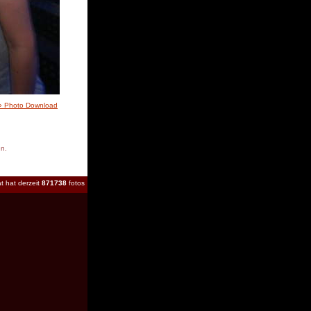
» Photo Download
en.
t hat derzeit
871738
fotos