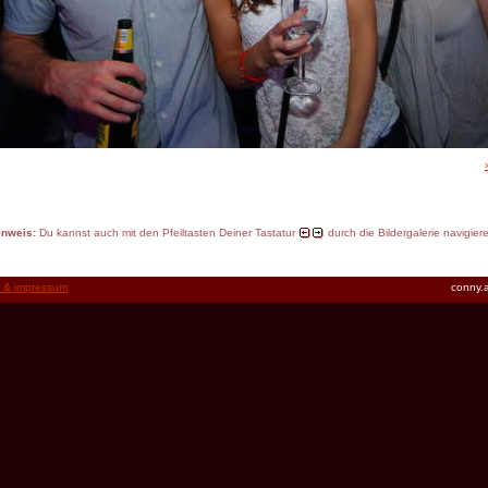
inweis:
Du kannst auch mit den Pfeiltasten Deiner Tastatur
durch die Bildergalerie navigier
t & impressum
conny.a