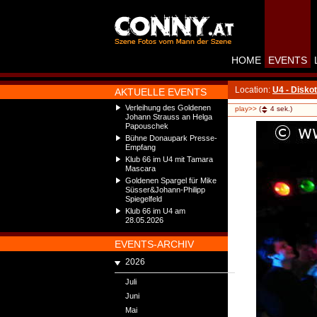
HOME
EVENTS
Location:
U4 - Disko
AKTUELLE EVENTS
Verleihung des Goldenen
play>>
(
4
sek.)
Johann Strauss an Helga
Papouschek
Bühne Donaupark Presse-
Empfang
Klub 66 im U4 mit Tamara
Mascara
Goldenen Spargel für Mike
Süsser&Johann-Philipp
Spiegelfeld
Klub 66 im U4 am
28.05.2026
EVENTS-ARCHIV
2026
Juli
Juni
Mai