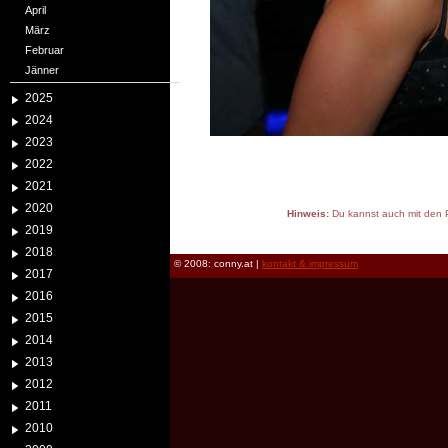
April
März
Februar
Jänner
2025
2024
2023
2022
2021
2020
Hinweis:
Du kannst auch mit den P
2019
reload
2018
© 2008: conny.at |
kontakt & impressum
2017
2016
2015
2014
2013
2012
2011
2010