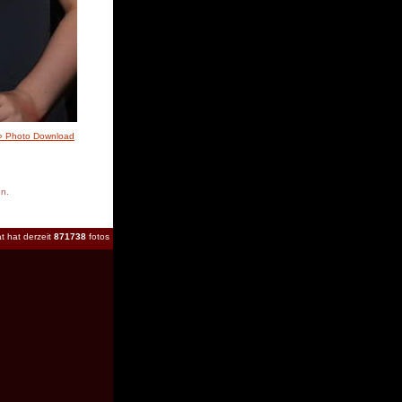
» Photo Download
en.
t hat derzeit
871738
fotos