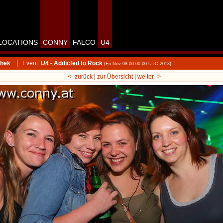
LOCATIONS
CONNY
FALCO
U4
thek
Event:
U4 - Addicted to Rock
|
(Fri Nov 08 00:00:00 UTC 2013)
<- zurück
|
zur Übersicht
|
weiter ->