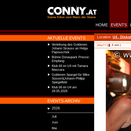
HOME
EVENTS
Location:
U4 - Disko
AKTUELLE EVENTS
Verleihung des Goldenen
play>>
(
4
sek.)
Johann Strauss an Helga
Papouschek
Bühne Donaupark Presse-
Empfang
Klub 66 im U4 mit Tamara
Mascara
Goldenen Spargel für Mike
Süsser&Johann-Philipp
Spiegelfeld
Klub 66 im U4 am
28.05.2026
EVENTS-ARCHIV
2026
Juli
Juni
Mai