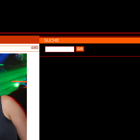
SUCHE
4
/80