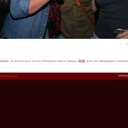
inweis:
Du kannst auch mit den Pfeiltasten Deiner Tastatur
durch die Bildergalerie navigier
t & impressum
conny.a