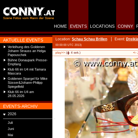
HOME
EVENTS
LOCATIONS
CONNY
Location:
Schau Schau Brillen
Event:
Dreikl
AKTUELLE EVENTS
00:00:00 UTC 2013)
Verleihung des Goldenen
Johann Strauss an Helga
<-
play>>
(
4
sek.)
Papouschek
Bühne Donaupark Presse-
Empfang
Klub 66 im U4 mit Tamara
Mascara
Goldenen Spargel für Mike
Süsser&Johann-Philipp
Spiegelfeld
Klub 66 im U4 am
28.05.2026
EVENTS-ARCHIV
2026
Juli
Juni
Mai