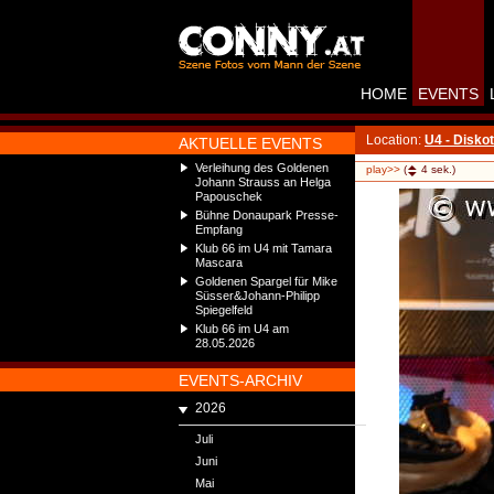
HOME
EVENTS
Location:
U4 - Disko
AKTUELLE EVENTS
Verleihung des Goldenen
play>>
(
4
sek.)
Johann Strauss an Helga
Papouschek
Bühne Donaupark Presse-
Empfang
Klub 66 im U4 mit Tamara
Mascara
Goldenen Spargel für Mike
Süsser&Johann-Philipp
Spiegelfeld
Klub 66 im U4 am
28.05.2026
EVENTS-ARCHIV
2026
Juli
Juni
Mai