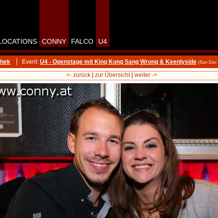
LOCATIONS
CONNY
FALCO
U4
thek
Event:
U4 - Openstage mit King Kong Sang Wrong & Keenlyside
(Sun Dec
<- zurück
|
zur Übersicht
|
weiter ->