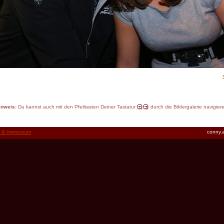
inweis:
Du kannst auch mit den Pfeiltasten Deiner Tastatur
durch die Bildergalerie navigier
t & impressum
conny.a