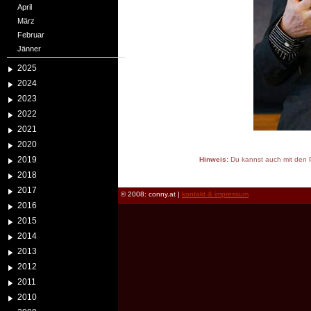
April
März
Februar
Jänner
2025
2024
2023
2022
2021
2020
2019
Hinweis:
Du kannst auch mit den P
reload
2018
2017
© 2008: conny.at |
kontakt & impressum
2016
2015
2014
2013
2012
2011
2010