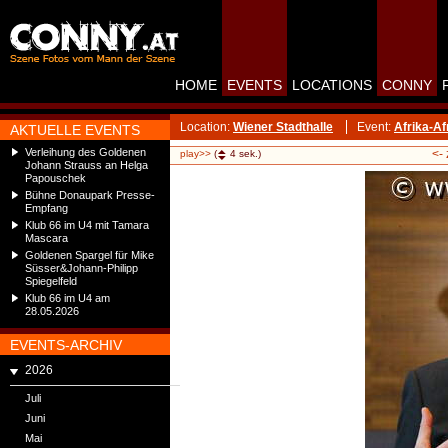
HOME
EVENTS
LOCATIONS
CONNY
Location:
Wiener Stadthalle
Event:
Afrika-Af
AKTUELLE EVENTS
Verleihung des Goldenen
<-
play>>
(
4
sek.)
Johann Strauss an Helga
Papouschek
Bühne Donaupark Presse-
Empfang
Klub 66 im U4 mit Tamara
Mascara
Goldenen Spargel für Mike
Süsser&Johann-Philipp
Spiegelfeld
Klub 66 im U4 am
28.05.2026
EVENTS-ARCHIV
2026
Juli
Juni
Mai