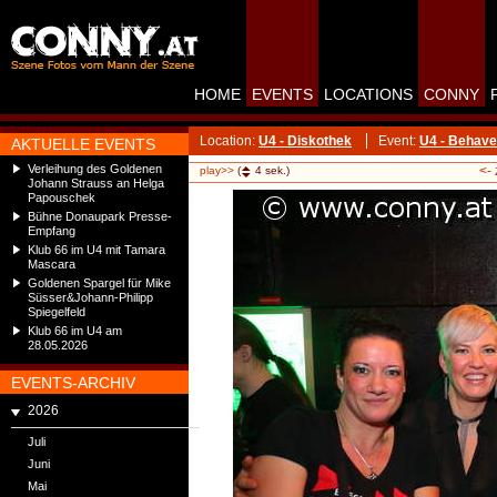
HOME
EVENTS
LOCATIONS
CONNY
Location:
U4 - Diskothek
Event:
U4 - Behave
AKTUELLE EVENTS
Verleihung des Goldenen
<-
play>>
(
4
sek.)
Johann Strauss an Helga
Papouschek
Bühne Donaupark Presse-
Empfang
Klub 66 im U4 mit Tamara
Mascara
Goldenen Spargel für Mike
Süsser&Johann-Philipp
Spiegelfeld
Klub 66 im U4 am
28.05.2026
EVENTS-ARCHIV
2026
Juli
Juni
Mai