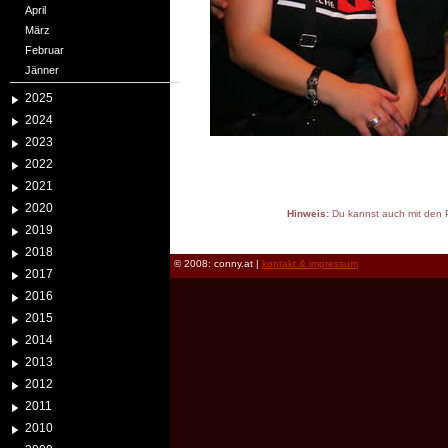
April
März
Februar
Jänner
2025
2024
2023
2022
2021
2020
Hinweis:
Du kannst auch mit den P
2019
reload
2018
© 2008: conny.at |
kontakt & impressum
2017
2016
2015
2014
2013
2012
2011
2010