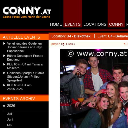
HOME
EVENTS
LOCATIONS
CONNY
Location:
U4 - Diskothek
Event:
U4 - Behave
AKTUELLE EVENTS
Verleihung des Goldenen
<-
play>>
(
4
sek.)
Johann Strauss an Helga
Papouschek
Bühne Donaupark Presse-
Empfang
Klub 66 im U4 mit Tamara
Mascara
Goldenen Spargel für Mike
Süsser&Johann-Philipp
Spiegelfeld
Klub 66 im U4 am
28.05.2026
EVENTS-ARCHIV
2026
Juli
Juni
Mai