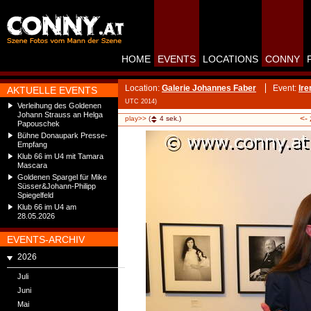
HOME
EVENTS
LOCATIONS
CONNY
Location:
Galerie Johannes Faber
Event:
Ire
AKTUELLE EVENTS
UTC 2014)
Verleihung des Goldenen
Johann Strauss an Helga
<-
play>>
(
4
sek.)
Papouschek
Bühne Donaupark Presse-
Empfang
Klub 66 im U4 mit Tamara
Mascara
Goldenen Spargel für Mike
Süsser&Johann-Philipp
Spiegelfeld
Klub 66 im U4 am
28.05.2026
EVENTS-ARCHIV
2026
Juli
Juni
Mai