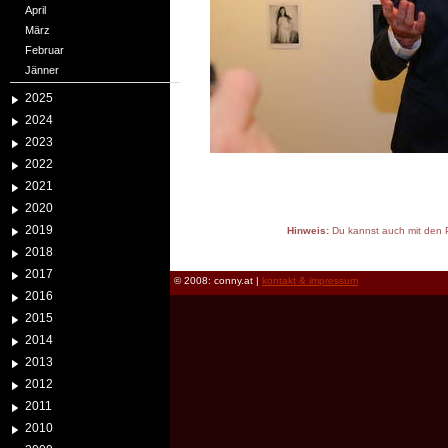
April
März
Februar
Jänner
2025
2024
2023
2022
2021
2020
2019
Hinweis:
Du kannst auch mit den P
reload
2018
2017
© 2008: conny.at |
kontakt & impressum
2016
2015
2014
2013
2012
2011
2010