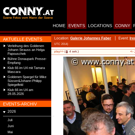
HOME
EVENTS
LOCATIONS
CONNY
Location:
Galerie Johannes Faber
Event:
Ire
AKTUELLE EVENTS
UTC 2014)
Verleihung des Goldenen
Johann Strauss an Helga
<-
play>>
(
4
sek.)
Papouschek
Bühne Donaupark Presse-
Empfang
Klub 66 im U4 mit Tamara
Mascara
Goldenen Spargel für Mike
Süsser&Johann-Philipp
Spiegelfeld
Klub 66 im U4 am
28.05.2026
EVENTS-ARCHIV
2026
Juli
Juni
Mai