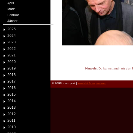
April
März
Februar
Jänner
2025
2024
2023
2022
2021
2020
2019
Hinweis:
Du kannst auch mit den P
reload
2018
2017
© 2008: conny.at |
kontakt & impressum
2016
2015
2014
2013
2012
2011
2010