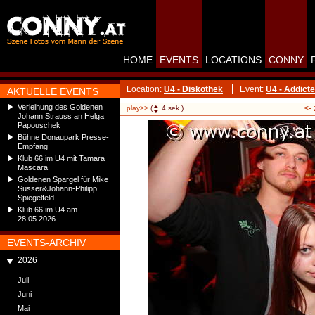
HOME
EVENTS
LOCATIONS
CONNY
Location:
U4 - Diskothek
Event:
U4 - Addict
AKTUELLE EVENTS
Verleihung des Goldenen
<-
play>>
(
4
sek.)
Johann Strauss an Helga
Papouschek
Bühne Donaupark Presse-
Empfang
Klub 66 im U4 mit Tamara
Mascara
Goldenen Spargel für Mike
Süsser&Johann-Philipp
Spiegelfeld
Klub 66 im U4 am
28.05.2026
EVENTS-ARCHIV
2026
Juli
Juni
Mai