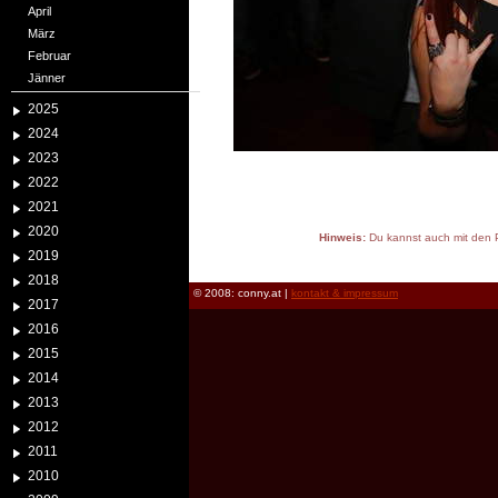
April
März
Februar
Jänner
2025
2024
2023
2022
2021
2020
Hinweis:
Du kannst auch mit den P
2019
reload
2018
© 2008: conny.at |
kontakt & impressum
2017
2016
2015
2014
2013
2012
2011
2010