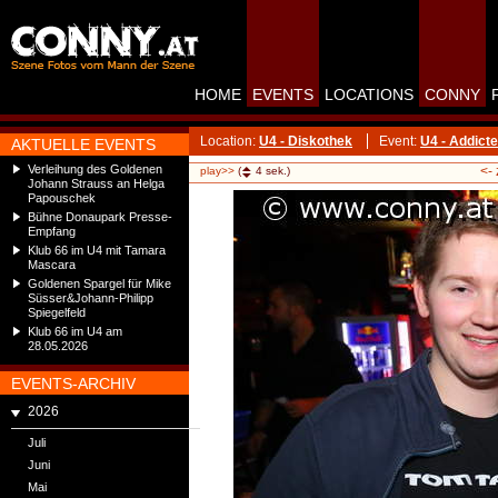
HOME
EVENTS
LOCATIONS
CONNY
Location:
U4 - Diskothek
Event:
U4 - Addict
AKTUELLE EVENTS
Verleihung des Goldenen
<-
play>>
(
4
sek.)
Johann Strauss an Helga
Papouschek
Bühne Donaupark Presse-
Empfang
Klub 66 im U4 mit Tamara
Mascara
Goldenen Spargel für Mike
Süsser&Johann-Philipp
Spiegelfeld
Klub 66 im U4 am
28.05.2026
EVENTS-ARCHIV
2026
Juli
Juni
Mai