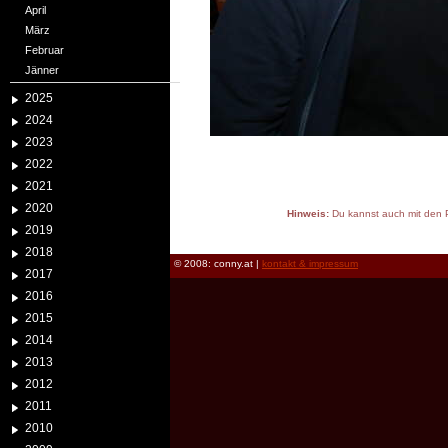
April
März
Februar
Jänner
2025
2024
2023
2022
2021
2020
Hinweis:
Du kannst auch mit den P
2019
reload
2018
© 2008: conny.at |
kontakt & impressum
2017
2016
2015
2014
2013
2012
2011
2010