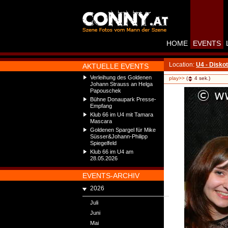
HOME
EVENTS
Location:
U4 - Disko
AKTUELLE EVENTS
Verleihung des Goldenen
play>>
(
4
sek.)
Johann Strauss an Helga
Papouschek
Bühne Donaupark Presse-
Empfang
Klub 66 im U4 mit Tamara
Mascara
Goldenen Spargel für Mike
Süsser&Johann-Philipp
Spiegelfeld
Klub 66 im U4 am
28.05.2026
EVENTS-ARCHIV
2026
Juli
Juni
Mai