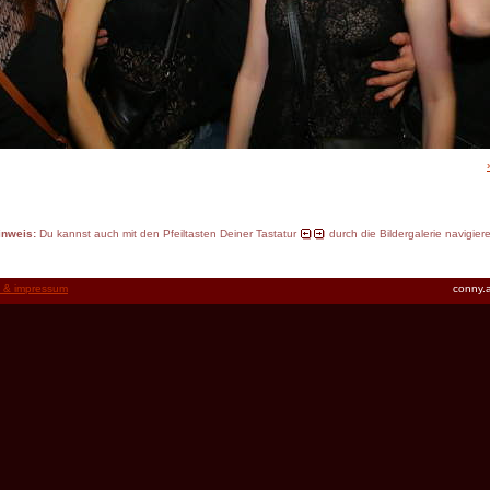
inweis:
Du kannst auch mit den Pfeiltasten Deiner Tastatur
durch die Bildergalerie navigier
t & impressum
conny.a