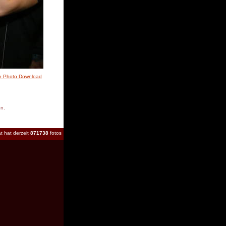
» Photo Download
en.
t hat derzeit
871738
fotos