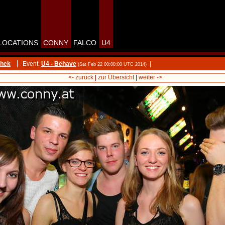
LOCATIONS
CONNY
FALCO
U4
thek
Event:
U4 - Behave
|
(Sat Feb 22 00:00:00 UTC 2014)
<- zurück
|
zur Übersicht
|
weiter ->