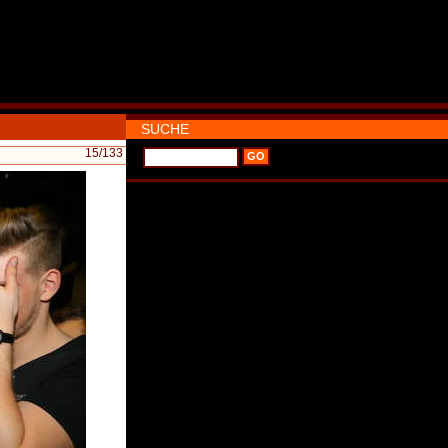
SUCHE
15
/133