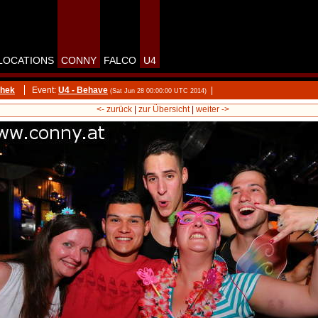
LOCATIONS
CONNY
FALCO
U4
thek
Event:
U4 - Behave
|
(Sat Jun 28 00:00:00 UTC 2014)
<- zurück
|
zur Übersicht
|
weiter ->