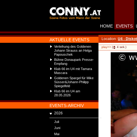
HOME
EVENTS
Location:
U4 - Disko
AKTUELLE EVENTS
Verleihung des Goldenen
play>>
(
4
sek.)
Johann Strauss an Helga
Papouschek
Bühne Donaupark Presse-
Empfang
Klub 66 im U4 mit Tamara
Mascara
Goldenen Spargel für Mike
Süsser&Johann-Philipp
Spiegelfeld
Klub 66 im U4 am
28.05.2026
EVENTS-ARCHIV
2026
Juli
Juni
Mai