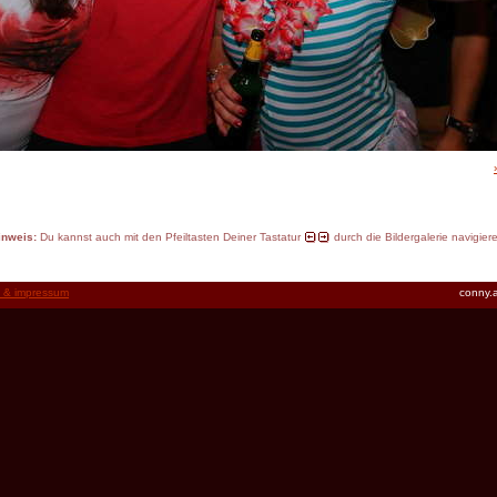
inweis:
Du kannst auch mit den Pfeiltasten Deiner Tastatur
durch die Bildergalerie navigier
t & impressum
conny.a