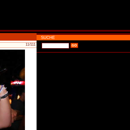
SUCHE
11
/111