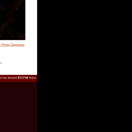
» Photo Download
en.
t hat derzeit
871738
fotos