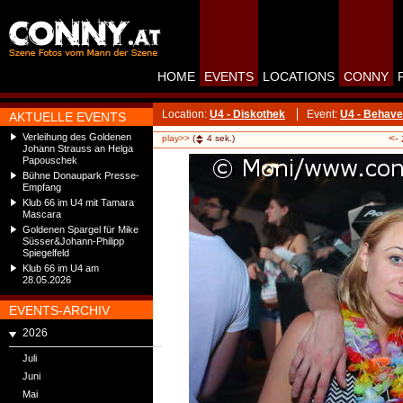
HOME
EVENTS
LOCATIONS
CONNY
Location:
U4 - Diskothek
Event:
U4 - Behave
AKTUELLE EVENTS
Verleihung des Goldenen
<-
play>>
(
4
sek.)
Johann Strauss an Helga
Papouschek
Bühne Donaupark Presse-
Empfang
Klub 66 im U4 mit Tamara
Mascara
Goldenen Spargel für Mike
Süsser&Johann-Philipp
Spiegelfeld
Klub 66 im U4 am
28.05.2026
EVENTS-ARCHIV
2026
Juli
Juni
Mai