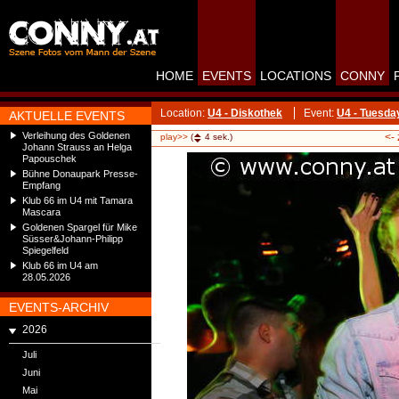
HOME
EVENTS
LOCATIONS
CONNY
Location:
U4 - Diskothek
Event:
U4 - Tuesda
AKTUELLE EVENTS
Verleihung des Goldenen
<-
play>>
(
4
sek.)
Johann Strauss an Helga
Papouschek
Bühne Donaupark Presse-
Empfang
Klub 66 im U4 mit Tamara
Mascara
Goldenen Spargel für Mike
Süsser&Johann-Philipp
Spiegelfeld
Klub 66 im U4 am
28.05.2026
EVENTS-ARCHIV
2026
Juli
Juni
Mai