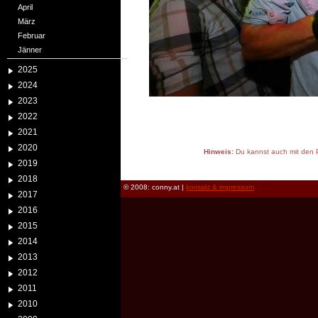
April
März
Februar
Jänner
2025
2024
2023
2022
2021
2020
Hinweis:
Du kannst auch mit den P
2019
reload
2018
© 2008: conny.at |
kontakt & impressum
2017
2016
2015
2014
2013
2012
2011
2010