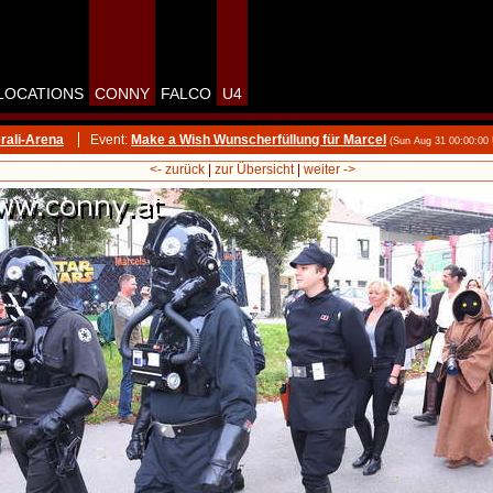
LOCATIONS
CONNY
FALCO
U4
rali-Arena
Event:
Make a Wish Wunscherfüllung für Marcel
(Sun Aug 31 00:00:00
<- zurück
|
zur Übersicht
|
weiter ->