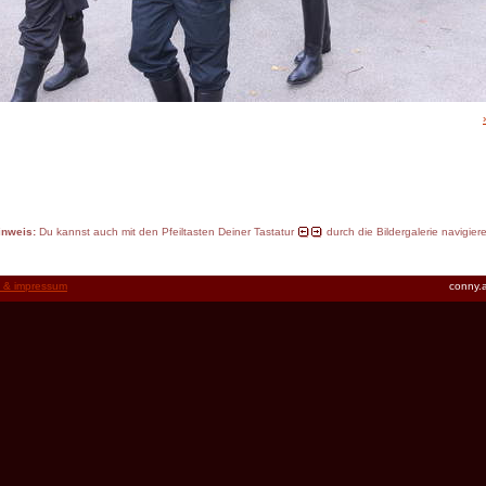
inweis:
Du kannst auch mit den Pfeiltasten Deiner Tastatur
durch die Bildergalerie navigier
t & impressum
conny.a