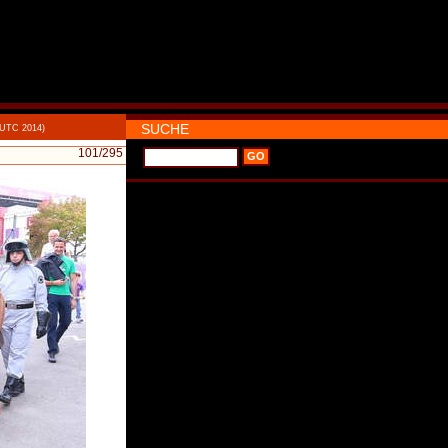
SUCHE
 UTC 2014)
101
/295