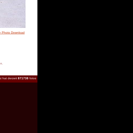
» Photo Download
en.
t hat derzeit
871738
fotos