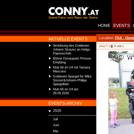
HOME
EVENTS
Location:
FAK - Gene
AKTUELLE EVENTS
Verleihung des Goldenen
play>>
(
4
sek.)
Johann Strauss an Helga
Papouschek
Bühne Donaupark Presse-
Empfang
Klub 66 im U4 mit Tamara
Mascara
Goldenen Spargel für Mike
Süsser&Johann-Philipp
Spiegelfeld
Klub 66 im U4 am
28.05.2026
EVENTS-ARCHIV
2026
Juli
Juni
Mai