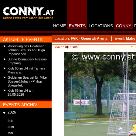
HOME
EVENTS
LOCATIONS
CONNY
Location:
FAK - Generali-Arena
Event:
Make 
AKTUELLE EVENTS
Verleihung des Goldenen
<-
play>>
(
4
sek.)
Johann Strauss an Helga
Papouschek
Bühne Donaupark Presse-
Empfang
Klub 66 im U4 mit Tamara
Mascara
Goldenen Spargel für Mike
Süsser&Johann-Philipp
Spiegelfeld
Klub 66 im U4 am
28.05.2026
EVENTS-ARCHIV
2026
Juli
Juni
Mai