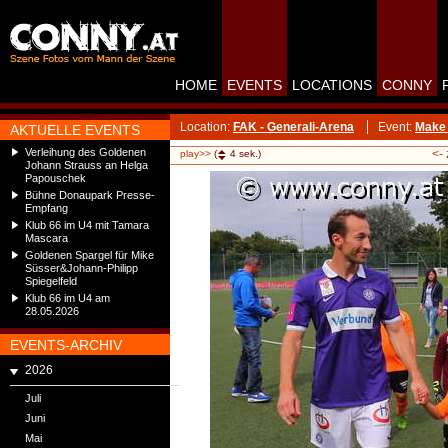
HOME
EVENTS
LOCATIONS
CONNY
Location:
FAK - Generali-Arena
Event:
Make 
AKTUELLE EVENTS
Verleihung des Goldenen
<-
play>>
(
4
sek.)
Johann Strauss an Helga
Papouschek
Bühne Donaupark Presse-
Empfang
Klub 66 im U4 mit Tamara
Mascara
Goldenen Spargel für Mike
Süsser&Johann-Philipp
Spiegelfeld
Klub 66 im U4 am
28.05.2026
EVENTS-ARCHIV
2026
Juli
Juni
Mai