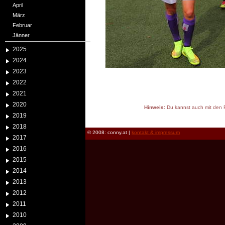
April
März
Februar
Jänner
2025
2024
2023
2022
2021
2020
Hinweis:
Du kannst auch mit den P
2019
reload
2018
© 2008: conny.at |
kontakt & impressum
2017
2016
2015
2014
2013
2012
2011
2010