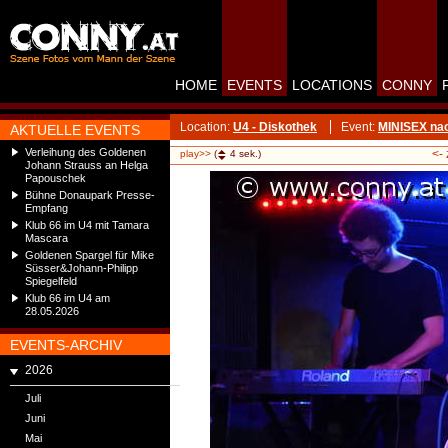
HOME
EVENTS
LOCATIONS
CONNY
Location:
U4 - Diskothek
Event:
MINISEX nac
AKTUELLE EVENTS
Verleihung des Goldenen
<-
play>>
(
4
sek.)
Johann Strauss an Helga
Papouschek
Bühne Donaupark Presse-
Empfang
Klub 66 im U4 mit Tamara
Mascara
Goldenen Spargel für Mike
Süsser&Johann-Philipp
Spiegelfeld
Klub 66 im U4 am
28.05.2026
EVENTS-ARCHIV
2026
Juli
Juni
Mai