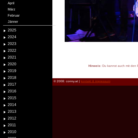
April
März
Februar
Jänner
2025
2024
2023
2022
2021
2020
Hinweis:
Du kannst auch mit den P
2019
reload
2018
© 2008: conny.at |
kontakt & impressum
2017
2016
2015
2014
2013
2012
2011
2010