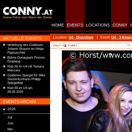
HOME
EVENTS
LOCATIONS
CONNY
Location:
U4 - Diskothek
Event:
U4 - 3 Kin
AKTUELLE EVENTS
Verleihung des Goldenen
<-
play>>
(
4
sek.)
Johann Strauss an Helga
Papouschek
Bühne Donaupark Presse-
Empfang
Klub 66 im U4 mit Tamara
Mascara
Goldenen Spargel für Mike
Süsser&Johann-Philipp
Spiegelfeld
Klub 66 im U4 am
28.05.2026
EVENTS-ARCHIV
2026
Juli
Juni
Mai