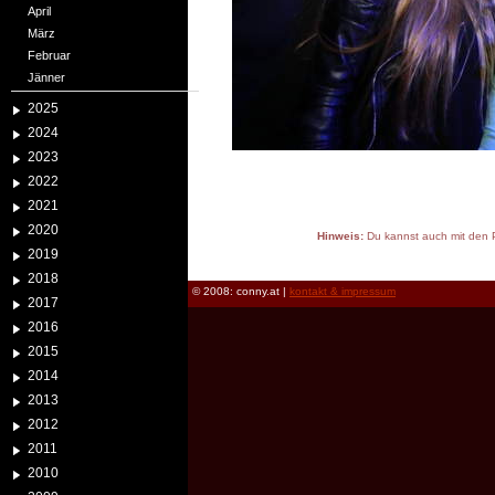
April
März
Februar
Jänner
2025
2024
2023
2022
2021
2020
Hinweis:
Du kannst auch mit den P
2019
reload
2018
© 2008: conny.at |
kontakt & impressum
2017
2016
2015
2014
2013
2012
2011
2010