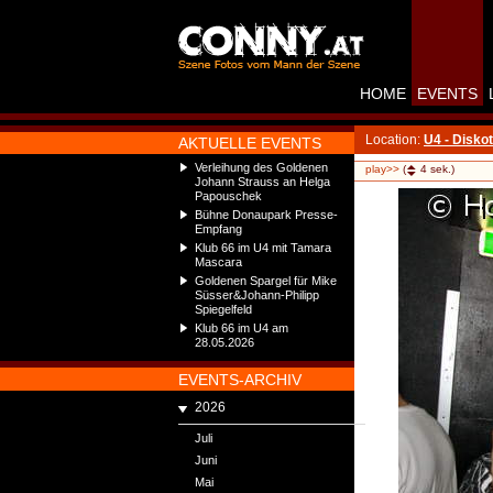
HOME
EVENTS
Location:
U4 - Disko
AKTUELLE EVENTS
Verleihung des Goldenen
play>>
(
4
sek.)
Johann Strauss an Helga
Papouschek
Bühne Donaupark Presse-
Empfang
Klub 66 im U4 mit Tamara
Mascara
Goldenen Spargel für Mike
Süsser&Johann-Philipp
Spiegelfeld
Klub 66 im U4 am
28.05.2026
EVENTS-ARCHIV
2026
Juli
Juni
Mai