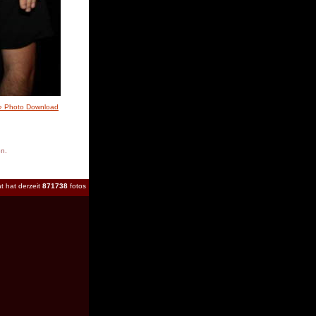
» Photo Download
en.
t hat derzeit
871738
fotos