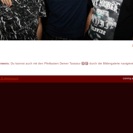
inweis:
Du kannst auch mit den Pfeiltasten Deiner Tastatur
durch die Bildergalerie navigier
t & impressum
conny.a