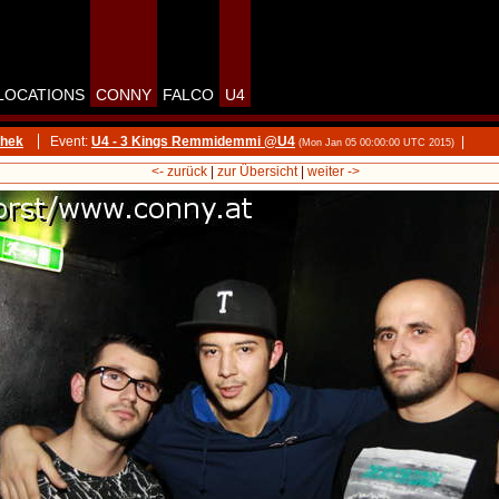
LOCATIONS
CONNY
FALCO
U4
thek
Event:
U4 - 3 Kings Remmidemmi @U4
|
(Mon Jan 05 00:00:00 UTC 2015)
<- zurück
|
zur Übersicht
|
weiter ->