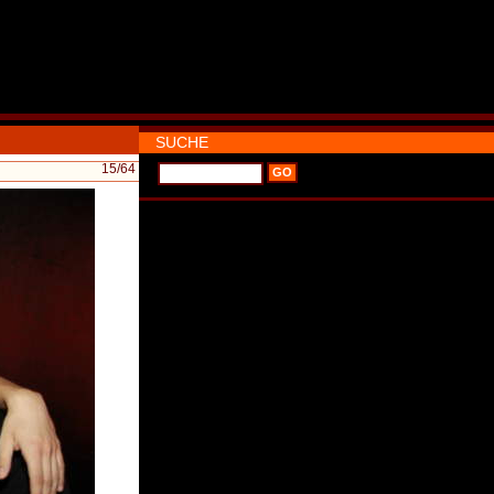
SUCHE
15
/64