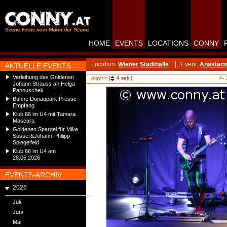
HOME
EVENTS
LOCATIONS
CONNY
Location:
Wiener Stadthalle
Event:
Anastaci
AKTUELLE EVENTS
Verleihung des Goldenen
<-
play>>
(
4
sek.)
Johann Strauss an Helga
Papouschek
Bühne Donaupark Presse-
Empfang
Klub 66 im U4 mit Tamara
Mascara
Goldenen Spargel für Mike
Süsser&Johann-Philipp
Spiegelfeld
Klub 66 im U4 am
28.05.2026
EVENTS-ARCHIV
2026
Juli
Juni
Mai