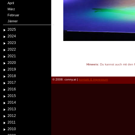
April
März
Februar
Jänner
2025
2024
2023
2022
2021
2020
Hinweis:
Du kannst auch mit den P
2019
reload
2018
© 2008: conny.at |
kontakt & impressum
2017
2016
2015
2014
2013
2012
2011
2010