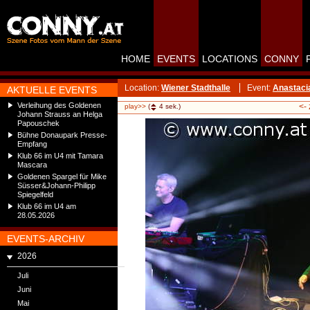
HOME
EVENTS
LOCATIONS
CONNY
Location:
Wiener Stadthalle
Event:
Anastaci
AKTUELLE EVENTS
Verleihung des Goldenen
<-
play>>
(
4
sek.)
Johann Strauss an Helga
Papouschek
Bühne Donaupark Presse-
Empfang
Klub 66 im U4 mit Tamara
Mascara
Goldenen Spargel für Mike
Süsser&Johann-Philipp
Spiegelfeld
Klub 66 im U4 am
28.05.2026
EVENTS-ARCHIV
2026
Juli
Juni
Mai