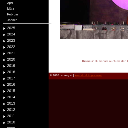
April
März
Februar
Jänner
2025
2024
2023
2022
2021
2020
Hinweis:
Du kannst auch mit den P
2019
reload
2018
© 2008: conny.at |
kontakt & impressum
2017
2016
2015
2014
2013
2012
2011
2010