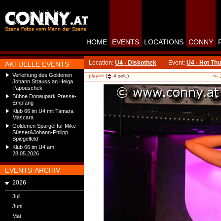
HOME
EVENTS
LOCATIONS
CONNY
Location:
U4 - Diskothek
Event:
U4 - Hot Th
AKTUELLE EVENTS
Verleihung des Goldenen
<-
play>>
(
4
sek.)
Johann Strauss an Helga
Papouschek
Bühne Donaupark Presse-
Empfang
Klub 66 im U4 mit Tamara
Mascara
Goldenen Spargel für Mike
Süsser&Johann-Philipp
Spiegelfeld
Klub 66 im U4 am
28.05.2026
EVENTS-ARCHIV
2026
Juli
Juni
Mai