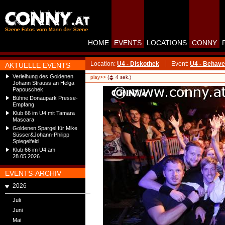
HOME
EVENTS
LOCATIONS
CONNY
Location:
U4 - Diskothek
Event:
U4 - Behave
AKTUELLE EVENTS
Verleihung des Goldenen
play>>
(
4
sek.)
Johann Strauss an Helga
Papouschek
Bühne Donaupark Presse-
Empfang
Klub 66 im U4 mit Tamara
Mascara
Goldenen Spargel für Mike
Süsser&Johann-Philipp
Spiegelfeld
Klub 66 im U4 am
28.05.2026
EVENTS-ARCHIV
2026
Juli
Juni
Mai