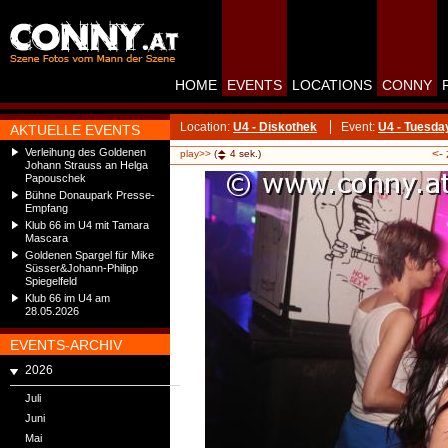
HOME
EVENTS
LOCATIONS
CONNY
Location:
U4 - Diskothek
Event:
U4 - Tuesda
AKTUELLE EVENTS
Verleihung des Goldenen
<-
play>>
(
4
sek.)
Johann Strauss an Helga
Papouschek
Bühne Donaupark Presse-
Empfang
Klub 66 im U4 mit Tamara
Mascara
Goldenen Spargel für Mike
Süsser&Johann-Philipp
Spiegelfeld
Klub 66 im U4 am
28.05.2026
EVENTS-ARCHIV
2026
Juli
Juni
Mai