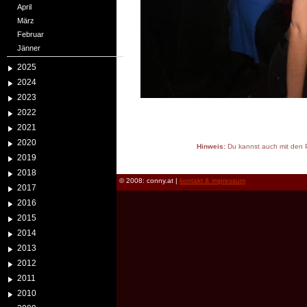
April
März
Februar
Jänner
2025
2024
2023
2022
2021
2020
Hinweis:
Du kannst auch mit den P
2019
reload
2018
© 2008: conny.at |
kontakt & impressum
2017
2016
2015
2014
2013
2012
2011
2010