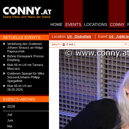
HOME
EVENTS
LOCATIONS
CONNY
Location:
U4 - Diskothek
Event:
U4 - Addict
AKTUELLE EVENTS
Verleihung des Goldenen
<-
play>>
(
4
sek.)
Johann Strauss an Helga
Papouschek
Bühne Donaupark Presse-
Empfang
Klub 66 im U4 mit Tamara
Mascara
Goldenen Spargel für Mike
Süsser&Johann-Philipp
Spiegelfeld
Klub 66 im U4 am
28.05.2026
EVENTS-ARCHIV
2026
Juli
Juni
Mai