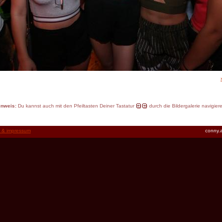
inweis:
Du kannst auch mit den Pfeiltasten Deiner Tastatur
durch die Bildergalerie navigier
t & impressum
conny.a