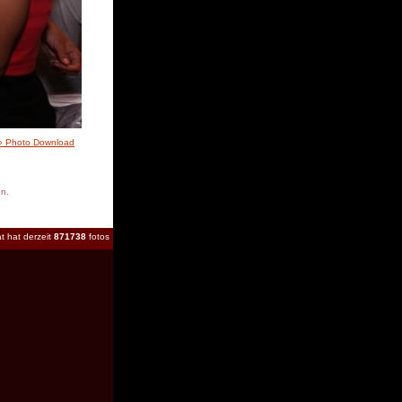
» Photo Download
en.
t hat derzeit
871738
fotos