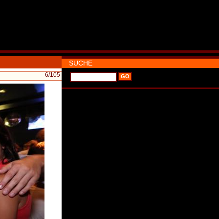
SUCHE
6
/105