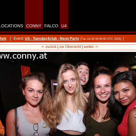
LOCATIONS
CONNY
FALCO
U4
thek
Event:
U4 - Tuesday4club - Neon Party
|
(Tue Jul 26 00:00:00 UTC 2016)
<- zurück
|
zur Übersicht
|
weiter ->