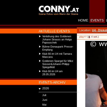
HOME
EVENTS
Location:
U4 - Disko
AKTUELLE EVENTS
Verleihung des Goldenen
play>>
(
4
sek.)
Johann Strauss an Helga
Papouschek
Bühne Donaupark Presse-
Empfang
Klub 66 im U4 mit Tamara
Mascara
Goldenen Spargel für Mike
Süsser&Johann-Philipp
Spiegelfeld
Klub 66 im U4 am
28.05.2026
EVENTS-ARCHIV
2026
Juli
Juni
Mai