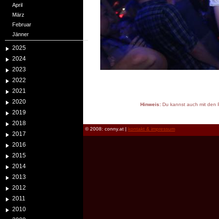
April
März
Februar
Jänner
2025
2024
2023
2022
2021
2020
Hinweis:
Du kannst auch mit den P
2019
reload
2018
© 2008: conny.at |
kontakt & impressum
2017
2016
2015
2014
2013
2012
2011
2010