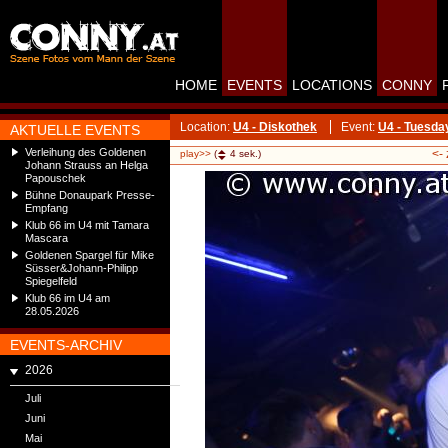
HOME
EVENTS
LOCATIONS
CONNY
Location:
U4 - Diskothek
Event:
U4 - Tuesda
AKTUELLE EVENTS
Verleihung des Goldenen
<-
play>>
(
4
sek.)
Johann Strauss an Helga
Papouschek
Bühne Donaupark Presse-
Empfang
Klub 66 im U4 mit Tamara
Mascara
Goldenen Spargel für Mike
Süsser&Johann-Philipp
Spiegelfeld
Klub 66 im U4 am
28.05.2026
EVENTS-ARCHIV
2026
Juli
Juni
Mai