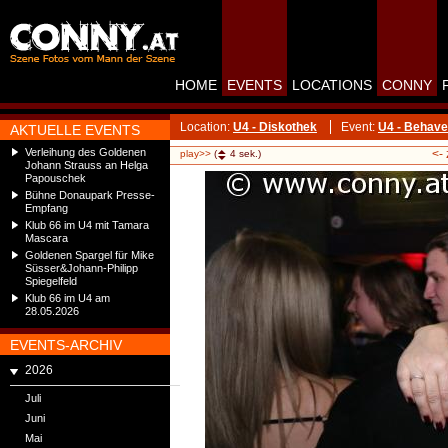
HOME
EVENTS
LOCATIONS
CONNY
Location:
U4 - Diskothek
Event:
U4 - Behave
AKTUELLE EVENTS
Verleihung des Goldenen
<-
play>>
(
4
sek.)
Johann Strauss an Helga
Papouschek
Bühne Donaupark Presse-
Empfang
Klub 66 im U4 mit Tamara
Mascara
Goldenen Spargel für Mike
Süsser&Johann-Philipp
Spiegelfeld
Klub 66 im U4 am
28.05.2026
EVENTS-ARCHIV
2026
Juli
Juni
Mai