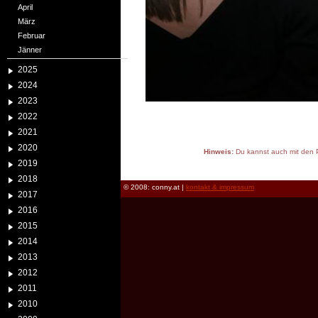
April
März
Februar
Jänner
2025
2024
2023
2022
2021
2020
Hinweis:
Du kannst auch mit den P
2019
reload
2018
© 2008: conny.at |
kontakt & impressum
2017
2016
2015
2014
2013
2012
2011
2010