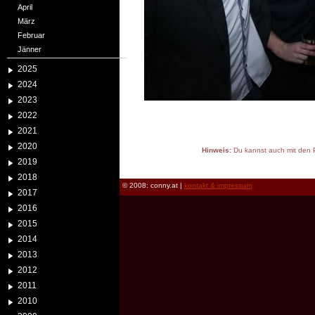
April
März
Februar
Jänner
2025
2024
2023
2022
2021
2020
Hinweis:
Du kannst auch mit den P
2019
reload
2018
© 2008: conny.at |
kontakt & impressum
2017
2016
2015
2014
2013
2012
2011
2010