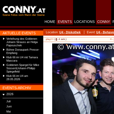
HOME
EVENTS
LOCATIONS
CONNY
Location:
U4 - Diskothek
Event:
U4 - Behave
AKTUELLE EVENTS
Verleihung des Goldenen
<-
play>>
(
4
sek.)
Johann Strauss an Helga
Papouschek
Bühne Donaupark Presse-
Empfang
Klub 66 im U4 mit Tamara
Mascara
Goldenen Spargel für Mike
Süsser&Johann-Philipp
Spiegelfeld
Klub 66 im U4 am
28.05.2026
EVENTS-ARCHIV
2026
Juli
Juni
Mai