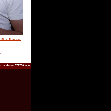
» Photo Download
en.
t hat derzeit
871738
fotos