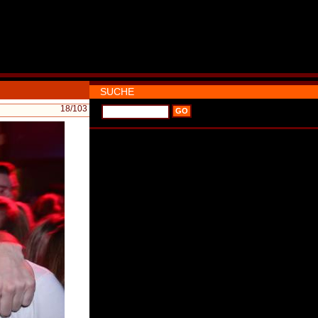
SUCHE
18
/103