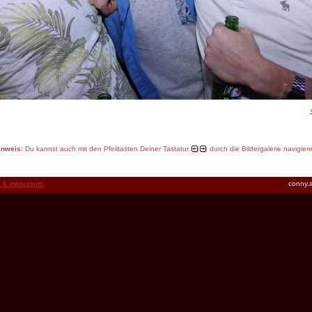
inweis:
Du kannst auch mit den Pfeiltasten Deiner Tastatur
durch die Bildergalerie navigier
t & impressum
conny.a