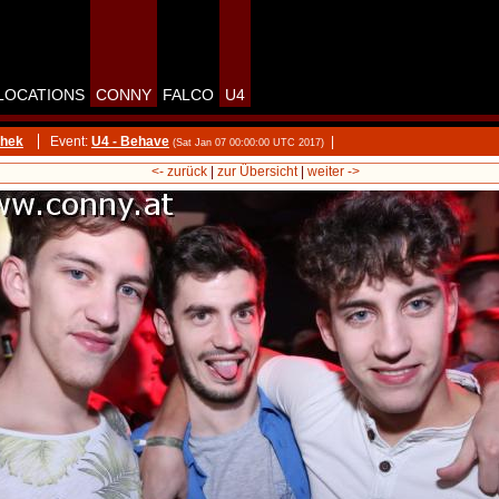
LOCATIONS
CONNY
FALCO
U4
thek
Event:
U4 - Behave
|
(Sat Jan 07 00:00:00 UTC 2017)
<- zurück
|
zur Übersicht
|
weiter ->