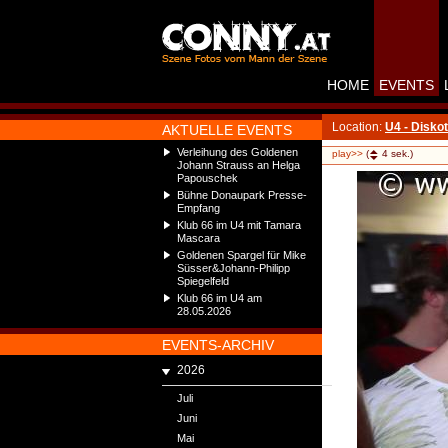
HOME
EVENTS
Location:
U4 - Disko
AKTUELLE EVENTS
Verleihung des Goldenen
play>>
(
4
sek.)
Johann Strauss an Helga
Papouschek
Bühne Donaupark Presse-
Empfang
Klub 66 im U4 mit Tamara
Mascara
Goldenen Spargel für Mike
Süsser&Johann-Philipp
Spiegelfeld
Klub 66 im U4 am
28.05.2026
EVENTS-ARCHIV
2026
Juli
Juni
Mai