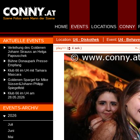
HOME
EVENTS
LOCATIONS
CONNY
Location:
U4 - Diskothek
Event:
U4 - Behave
AKTUELLE EVENTS
Verleihung des Goldenen
<-
play>>
(
4
sek.)
Johann Strauss an Helga
Papouschek
Bühne Donaupark Presse-
Empfang
Klub 66 im U4 mit Tamara
Mascara
Goldenen Spargel für Mike
Süsser&Johann-Philipp
Spiegelfeld
Klub 66 im U4 am
28.05.2026
EVENTS-ARCHIV
2026
Juli
Juni
Mai