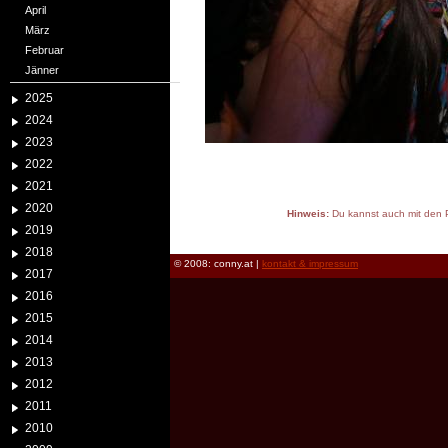
April
März
Februar
Jänner
2025
2024
2023
2022
2021
2020
Hinweis:
Du kannst auch mit den P
2019
reload
2018
© 2008: conny.at |
kontakt & impressum
2017
2016
2015
2014
2013
2012
2011
2010