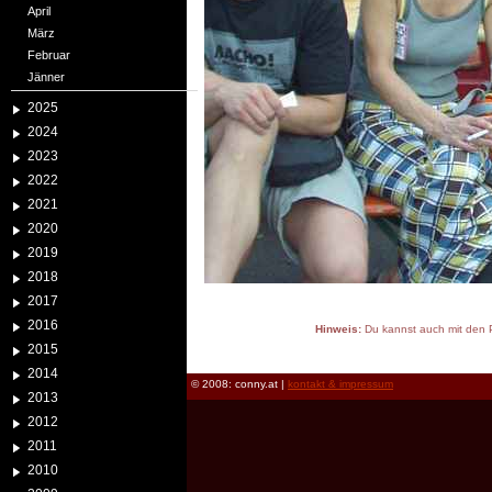
April
März
Februar
Jänner
2025
2024
2023
2022
2021
2020
2019
2018
2017
2016
Hinweis:
Du kannst auch mit den P
2015
reload
2014
© 2008: conny.at |
kontakt & impressum
2013
2012
2011
2010