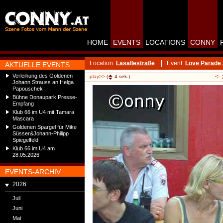
HOME
EVENTS
LOCATIONS
CONNY
Location:
Lasallestraße
Event:
Love Parade 
AKTUELLE EVENTS
Verleihung des Goldenen
<-
play>>
(
4
sek.)
Johann Strauss an Helga
Papouschek
Bühne Donaupark Presse-
Empfang
Klub 66 im U4 mit Tamara
Mascara
Goldenen Spargel für Mike
Süsser&Johann-Philipp
Spiegelfeld
Klub 66 im U4 am
28.05.2026
EVENTS-ARCHIV
2026
Juli
Juni
Mai